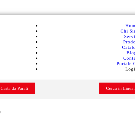
Hom
Chi S
Servi
Prodo
Catal
Blo
Conta
Portale 
Log
 Carta da Parati
Cerca in Linea
7