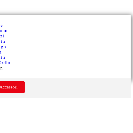
e
iamo
zi
tti
ogo
g
tti
Ordini
in
 Accessori