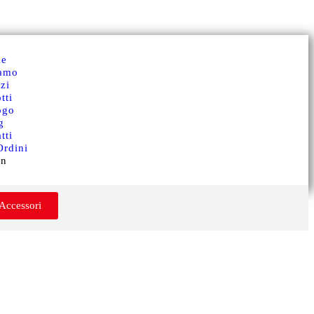
e
iamo
zi
tti
ogo
g
tti
Ordini
in
 Accessori