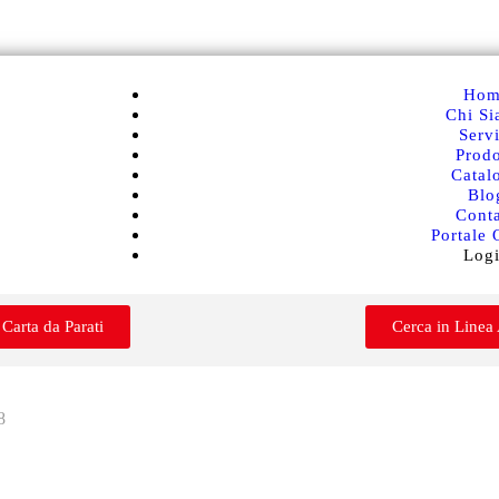
Hom
Chi S
Servi
Prodo
Catal
Blo
Conta
Portale 
Log
 Carta da Parati
Cerca in Linea
8