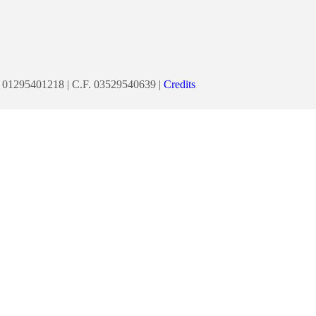
 P.Iva 01295401218 | C.F. 03529540639 |
Credits